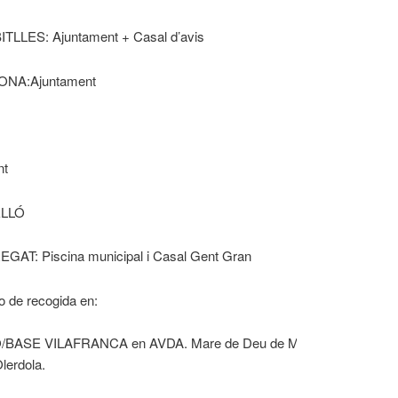
LLES: Ajuntament + Casal d’avis
ONA:Ajuntament
nt
ELLÓ
T: Piscina municipal i Casal Gent Gran
 de recogida en:
E VILAFRANCA en AVDA. Mare de Deu de Montserrat nº 60, Pol.
lerdola.