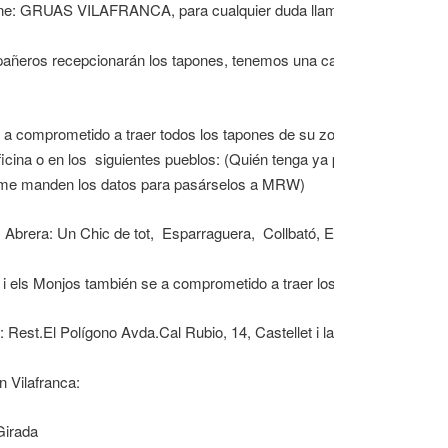
one: GRUAS VILAFRANCA, para cualquier duda llamar al: 659 94 40
añeros recepcionarán los tapones, tenemos una caja grande prepara
comprometido a traer todos los tapones de su zona a Sant Sadurní,
icina o en los siguientes pueblos: (Quién tenga ya punto de recogid
 me manden los datos para pasárselos a MRW)
 Abrera: Un Chic de tot, Esparraguera, Collbató, El Bruc,
 els Monjos también se a comprometido a traer los tapones de su z
 Rest.El Polígono Avda.Cal Rubio, 14, Castellet i la Gornal,
 Vilafranca:
Girada