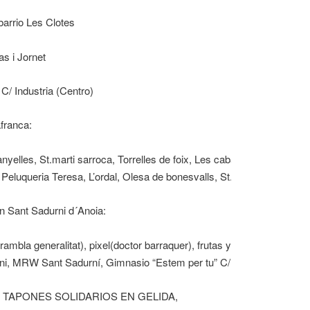
barrio Les Clotes
s i Jornet
 C/ Industria (Centro)
franca:
nyelles, St.marti sarroca, Torrelles de foix, Les cabanyes, Guardiola de
Peluqueria Teresa, L’ordal, Olesa de bonesvalls, St.pau d’ordal, Moj
n Sant Sadurni d´Anoia:
mbla generalitat), pixel(doctor barraquer), frutas y verduras maria(
eni, MRW Sant Sadurní, Gimnasio “Estem per tu” C/Mallorca
TAPONES SOLIDARIOS EN GELIDA,