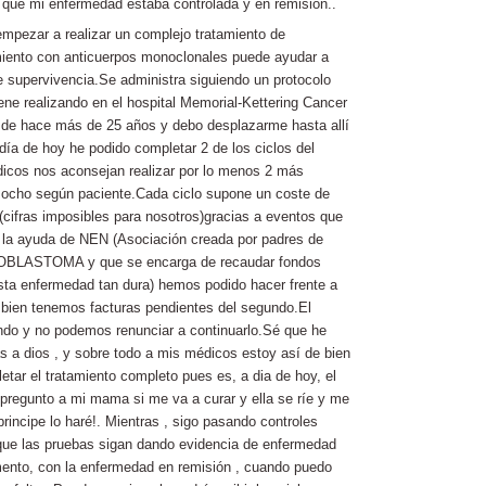
n que mi enfermedad estaba controlada y en remisión..
pezar a realizar un complejo tratamiento de
miento con anticuerpos monoclonales puede ayudar a
 supervivencia.Se administra siguiendo un protocolo
ne realizando en el hospital Memorial-Kettering Cancer
de hace más de 25 años y debo desplazarme hasta allí
 día de hoy he podido completar 2 de los ciclos del
dicos nos aconsejan realizar por lo menos 2 más
a ocho según paciente.Cada ciclo supone un coste de
(cifras imposibles para nosotros)gracias a eventos que
a la ayuda de NEN (Asociación creada por padres de
OBLASTOMA y que se encarga de recaudar fondos
esta enfermedad tan dura) hemos podido hacer frente a
i bien tenemos facturas pendientes del segundo.El
ndo y no podemos renunciar a continuarlo.Sé que he
as a dios , y sobre todo a mis médicos estoy así de bien
etar el tratamiento completo pues es, a dia de hoy, el
pregunto a mi mama si me va a curar y ella se ríe y me
 principe lo haré!. Mientras , sigo pasando controles
que las pruebas sigan dando evidencia de enfermedad
ento, con la enfermedad en remisión , cuando puedo