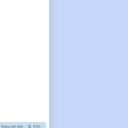
 s/n, Lluis Companys 68
rrado), c/ Llobregós,
Mapa del sitio
RSS