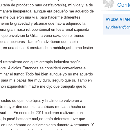
Cont
ultaba de pronóstico muy desfavorable), mi vida y la de
 manera inesperada, aunque era pequeño me acuerdo de
ue me pusiéron una vía, para hacerme diferentes
AYUDA A IAN
ieron la gravedad y alcance que había adquirído la
ayudaaia
n@gm
una gran masa retroperitoneal en fosa renal izquierda
 que envolvían la Orta, la vena cava con el tronco
cos superiores. También advirtieron que había
 en una de las 4 crestas de la médula,así como lesión
 tratamiento con quimioterápia inductiva según
te 4 ciclos.Entonces se consideró conveniente el
iminar el tumor.,Todo fué bien aunque yo no me acuerdo
 para mis papás fue muy duro, seguro que sí. También
iñón izquierdo(mi madre me dijo que tranquilo que lo
iclos de quimioterápia, y finalmente volvieron a
de mayor diré que mis cicatrices me las a hecho un
surf......En enero del 2011 pudieron realizarme un
, lo pasé bastante mal,no tenía defensas tuve que
s en una cámara de aislameniento durante 4 semanas. Y