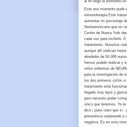
al fin llegó el momento e
Este ese momento pude em
inmunoterapia.Este trata
aumentar mi porcentaje de
Norteamericano que se vie
Center de Nueva York des
cada vez para recibirlo. A
tratamiento. Nuestros mé
aunque allí realizan hast
alrededor de 50.000 euros
hemos podido realizar y 
niños enfermos de NEUR
para la investigación de 
los dos primeros ciclos s
tratamiento está funciona
llegado muy lejos y graci
pero necesito poder compl
único que tenemos. Yo le 
dice ¡ pues claro que sí ,
preventivos esperando a 
negativa. Es en este mom