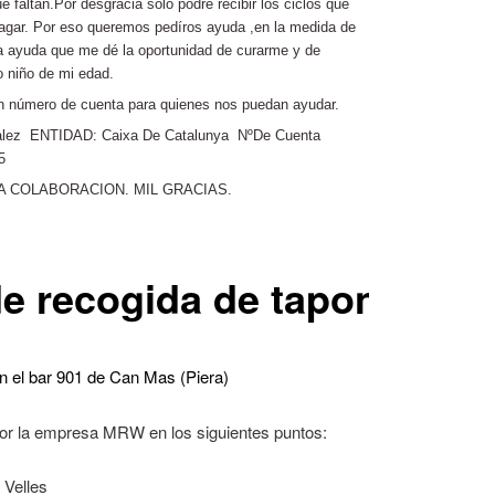
 faltan.Por desgracia solo podré recibir los ciclos que
gar. Por eso queremos pedíros ayuda ,en la medida de
na ayuda que me dé la oportunidad de curarme y de
o niño de mi edad.
un número de cuenta para quienes nos puedan ayudar.
zalez ENTIDAD: Caixa De Catalunya NºDe Cuenta
5
 COLABORACION. MIL GRACIAS.
e recogida de tapones
n el bar 901 de Can Mas (Piera)
or la empresa MRW en los siguientes puntos:
Velles