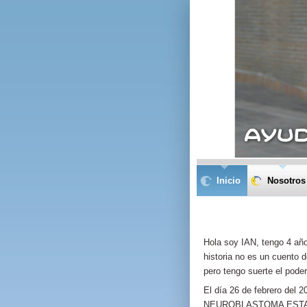
Inicio
Nosotros
Hola soy IAN, tengo 4 año
historia no es un cuento 
pero tengo suerte el poder
El día 26 de febrero del 
NEUROBLASTOMA ESTADIO 4