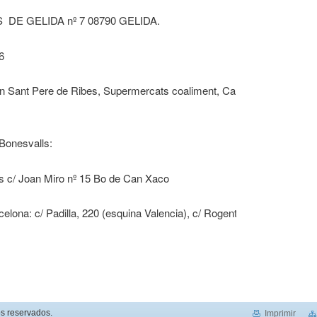
DE GELIDA nº 7 08790 GELIDA.
6
n Sant Pere de Ribes, Supermercats coaliment, Carretera dels Cars
Bonesvalls:
s c/ Joan Miro nº 15 Bo de Can Xaco
lona: c/ Padilla, 220 (esquina Valencia), c/ Rogent, 85 (en agosto ce
s reservados.
Imprimir