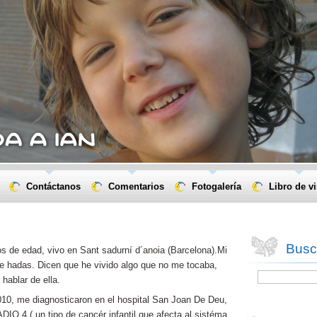
Contáctanos
Comentarios
Fotogalería
Libro de vi
Busca
s de edad, vivo en Sant sadurní d´anoia (Barcelona).Mi
de hadas. Dicen que he vivido algo que no me tocaba,
 hablar de ella.
2010, me diagnosticaron en el hospital San Joan De Deu,
,( un tipo de cancér infantil que afecta al sistéma