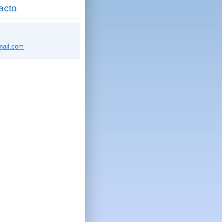
acto
ail.
com