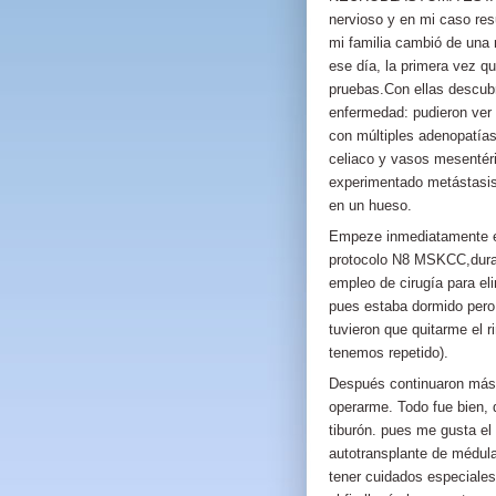
nervioso y en mi caso res
mi familia cambió de una
ese día, la primera vez q
pruebas.Con ellas descubr
enfermedad: pudieron ver 
con múltiples adenopatías
celiaco y vasos mesentéri
experimentado metástasis,
en un hueso.
Empeze inmediatamente el
protocolo N8 MSKCC,duran
empleo de cirugía para el
pues estaba dormido pero
tuvieron que quitarme el r
tenemos repetido).
Después continuaron más c
operarme. Todo fue bien, 
tiburón. pues me gusta el 
autotransplante de médula
tener cuidados especiale